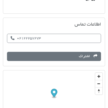
املاک ستایش
اطلاعات تماس
02122257273
اشتراک