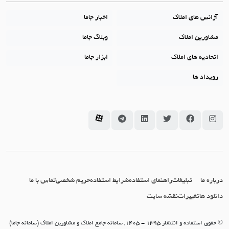
آژانس های املاک
اخبار جاما
مشاورین املاک
وبلاگ جاما
اتحادیه های املاک
ابزار جاما
رویداد ها
سامانه جاما در اینستاگرام
سامانه جاما در فیسبوک
سامانه جاما در توئیتر
سامانه جاما در لینکداین
سامانه جاما در تلگرام
سامانه جاما در آپارات
درباره ما
تبلیغات
راهنمای استفاده
شرایط استفاده
حریم شخصی
تماس با ما
دانلود ها
تغییرات
نقشه سایت
© حقوق استفاده و انتشار 1395 - 1405, سامانه جامع املاک و مشاورین املاک (سامانه جاما)