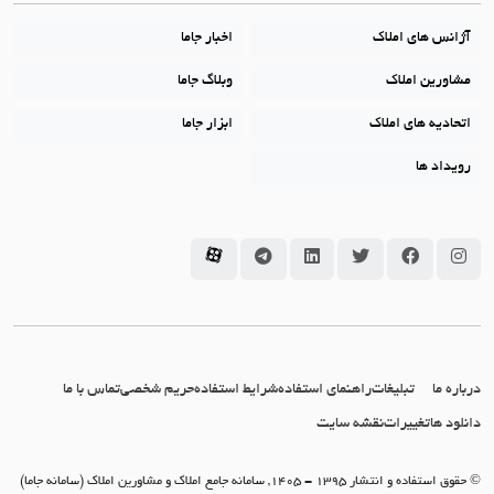
آژانس های املاک
اخبار جاما
مشاورین املاک
وبلاگ جاما
اتحادیه های املاک
ابزار جاما
رویداد ها
سامانه جاما در اینستاگرام
سامانه جاما در فیسبوک
سامانه جاما در توئیتر
سامانه جاما در لینکداین
سامانه جاما در تلگرام
سامانه جاما در آپارات
درباره ما
تبلیغات
راهنمای استفاده
شرایط استفاده
حریم شخصی
تماس با ما
دانلود ها
تغییرات
نقشه سایت
© حقوق استفاده و انتشار 1395 - 1405, سامانه جامع املاک و مشاورین املاک (سامانه جاما)