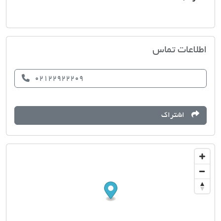
ستاره میرداماد
اطلاعات تماس
02122922209
اشتراک