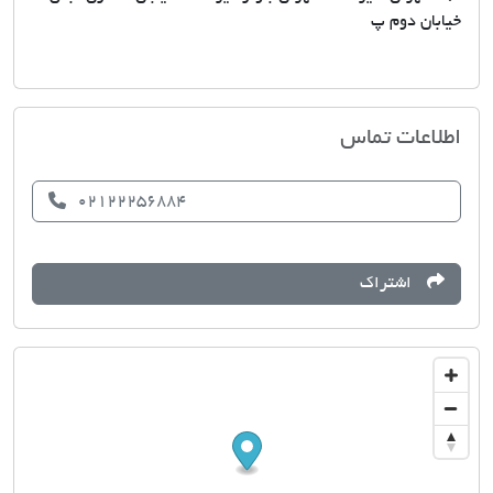
خیابان دوم پ
مشاورین املاک حصاری
اطلاعات تماس
02122256884
اشتراک