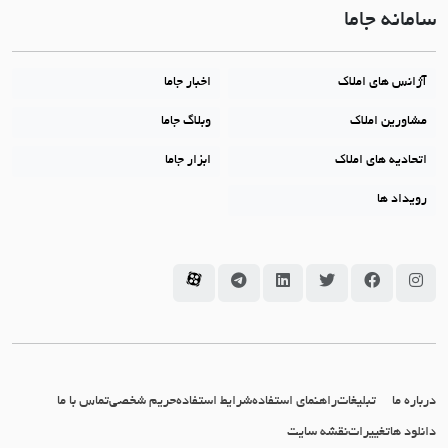
سامانه جاما
آژانس های املاک
اخبار جاما
مشاورین املاک
وبلاگ جاما
اتحادیه های املاک
ابزار جاما
رویداد ها
سامانه جاما در اینستاگرام
سامانه جاما در فیسبوک
سامانه جاما در توئیتر
سامانه جاما در لینکداین
سامانه جاما در تلگرام
سامانه جاما در آپارات
درباره ما
تبلیغات
راهنمای استفاده
شرایط استفاده
حریم شخصی
تماس با ما
دانلود ها
تغییرات
نقشه سایت