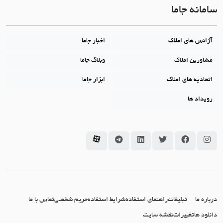
سامانه جاما
آژانس های املاک
اخبار جاما
مشاورین املاک
وبلاگ جاما
اتحادیه های املاک
ابزار جاما
رویداد ها
سامانه جاما در اینستاگرام
سامانه جاما در فیسبوک
سامانه جاما در توئیتر
سامانه جاما در لینکداین
سامانه جاما در تلگرام
سامانه جاما در آپارات
درباره ما
تبلیغات
راهنمای استفاده
شرایط استفاده
حریم شخصی
تماس با ما
دانلود ها
تغییرات
نقشه سایت