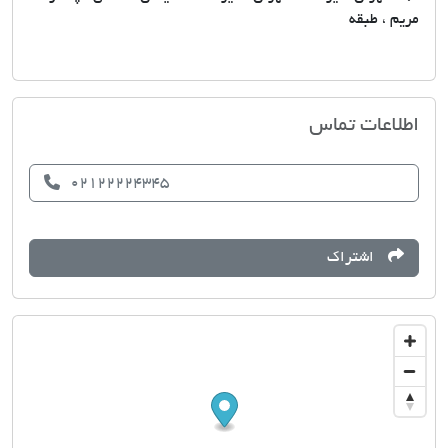
مریم ، طبقه
مشاورین مسکن میراژ
اطلاعات تماس
02122224345
اشتراک