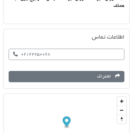
همکف
مشاوران مسکن برج بیژن
اطلاعات تماس
02122250068
اشتراک