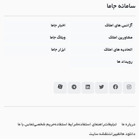
سامانه جاما
آژانس های املاک
اخبار جاما
مشاورین املاک
وبلاگ جاما
اتحادیه های املاک
ابزار جاما
رویداد ها
سامانه جاما در اینستاگرام
سامانه جاما در فیسبوک
سامانه جاما در توئیتر
سامانه جاما در لینکداین
سامانه جاما در تلگرام
سامانه جاما در آپارات
درباره ما
تبلیغات
راهنمای استفاده
شرایط استفاده
حریم شخصی
تماس با ما
دانلود ها
تغییرات
نقشه سایت