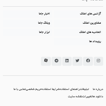
آژانس های املاک
اخبار جاما
مشاورین املاک
وبلاگ جاما
اتحادیه های املاک
ابزار جاما
رویداد ها
سامانه جاما در اینستاگرام
سامانه جاما در فیسبوک
سامانه جاما در توئیتر
سامانه جاما در لینکداین
سامانه جاما در تلگرام
سامانه جاما در آپارات
درباره ما
تبلیغات
راهنمای استفاده
شرایط استفاده
حریم شخصی
تماس با ما
دانلود ها
تغییرات
نقشه سایت