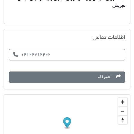
تجریش
مسکن مسعود
اطلاعات تماس
02122712222
اشتراک