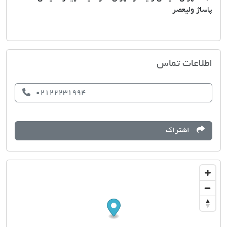
پاساژ ولیعصر
املاک وی آی پی
اطلاعات تماس
02122231994
اشتراک