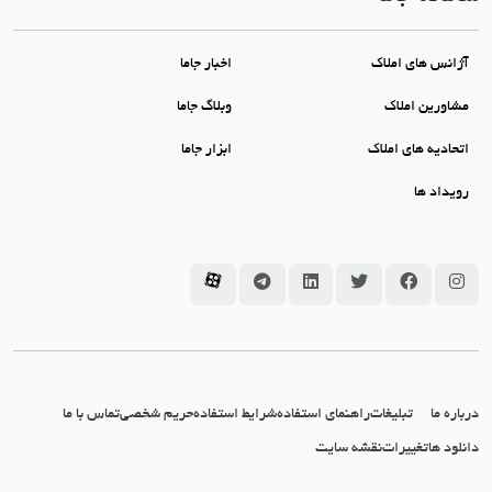
آژانس های املاک
اخبار جاما
مشاورین املاک
وبلاگ جاما
اتحادیه های املاک
ابزار جاما
رویداد ها
سامانه جاما در اینستاگرام
سامانه جاما در فیسبوک
سامانه جاما در توئیتر
سامانه جاما در لینکداین
سامانه جاما در تلگرام
سامانه جاما در آپارات
درباره ما
تبلیغات
راهنمای استفاده
شرایط استفاده
حریم شخصی
تماس با ما
دانلود ها
تغییرات
نقشه سایت