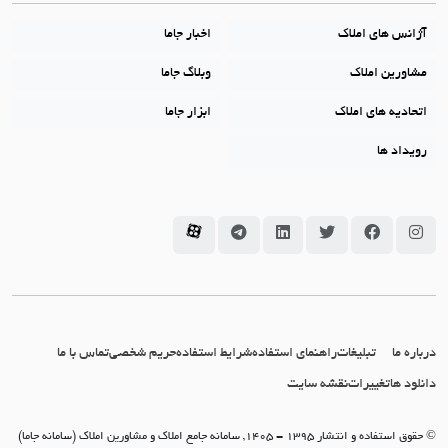
آژانس های املاک
اخبار جاما
مشاورین املاک
وبلاگ جاما
اتحادیه های املاک
ابزار جاما
رویداد ها
سامانه جاما در اینستاگرام
سامانه جاما در فیسبوک
سامانه جاما در توئیتر
سامانه جاما در لینکداین
سامانه جاما در تلگرام
سامانه جاما در آپارات
درباره ما
تبلیغات
راهنمای استفاده
شرایط استفاده
حریم شخصی
تماس با ما
دانلود ها
تغییرات
نقشه سایت
© حقوق استفاده و انتشار 1395 - 1405, سامانه جامع املاک و مشاورین املاک (سامانه جاما)