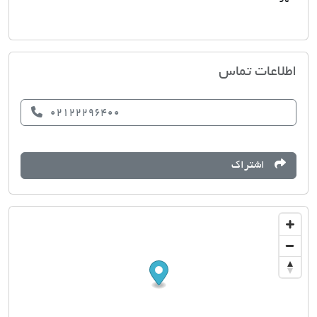
املاک نیاوران
اطلاعات تماس
02122296400
اشتراک