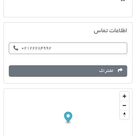
مسکن نیاورانی
اطلاعات تماس
02122284992
اشتراک