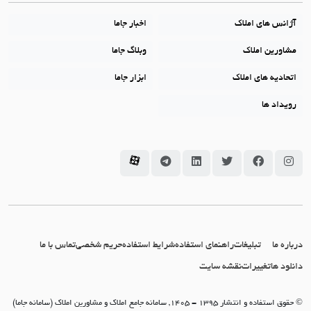
آژانس های املاک
اخبار جاما
مشاورین املاک
وبلاگ جاما
اتحادیه های املاک
ابزار جاما
رویداد ها
سامانه جاما در اینستاگرام
سامانه جاما در فیسبوک
سامانه جاما در توئیتر
سامانه جاما در لینکداین
سامانه جاما در تلگرام
سامانه جاما در آپارات
درباره ما
تبلیغات
راهنمای استفاده
شرایط استفاده
حریم شخصی
تماس با ما
دانلود ها
تغییرات
نقشه سایت
© حقوق استفاده و انتشار 1395 - 1405, سامانه جامع املاک و مشاورین املاک (سامانه جاما)