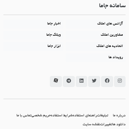
سامانه جاما
آژانس های املاک
اخبار جاما
مشاورین املاک
وبلاگ جاما
اتحادیه های املاک
ابزار جاما
رویداد ها
سامانه جاما در اینستاگرام
سامانه جاما در فیسبوک
سامانه جاما در توئیتر
سامانه جاما در لینکداین
سامانه جاما در تلگرام
سامانه جاما در آپارات
درباره ما
تبلیغات
راهنمای استفاده
شرایط استفاده
حریم شخصی
تماس با ما
دانلود ها
تغییرات
نقشه سایت