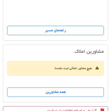
راهنمای مسیر
التون کورت (برج باغ آلتون)
مشاورین املاک
هیچ مشاور املاکی ثبت نشده!
همه مشاورین
گزارش و اصلاح اطلاعات ثبت شده