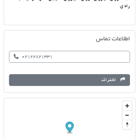
راه ی
التون کورت (برج باغ آلتون)
اطلاعات تماس
02122821331
اشتراک