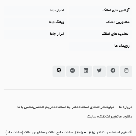
آژانس های املاک
اخبار جاما
مشاورین املاک
وبلاگ جاما
اتحادیه های املاک
ابزار جاما
رویداد ها
سامانه جاما در اینستاگرام
سامانه جاما در فیسبوک
سامانه جاما در توئیتر
سامانه جاما در لینکداین
سامانه جاما در تلگرام
سامانه جاما در آپارات
درباره ما
تبلیغات
راهنمای استفاده
شرایط استفاده
حریم شخصی
تماس با ما
دانلود ها
تغییرات
نقشه سایت
© حقوق استفاده و انتشار 1395 - 1405, سامانه جامع املاک و مشاورین املاک (سامانه جاما)