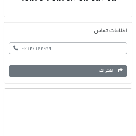
املاک نیاوران سکنی
اطلاعات تماس
02126122999
اشتراک