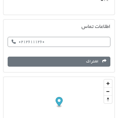
مسکن مهماندوست
اطلاعات تماس
02126111260
اشتراک