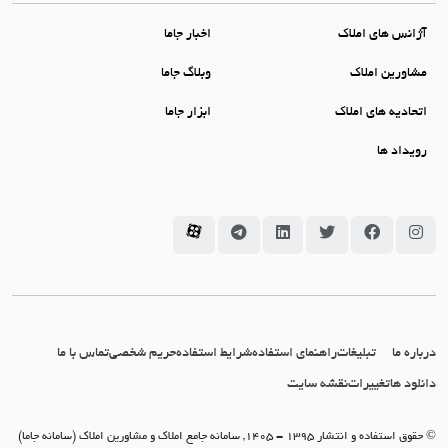
آژانس های املاک
اخبار جاما
مشاورین املاک
وبلاگ جاما
اتحادیه های املاک
ابزار جاما
رویداد ها
سامانه جاما در اینستاگرام
سامانه جاما در فیسبوک
سامانه جاما در توئیتر
سامانه جاما در لینکداین
سامانه جاما در تلگرام
سامانه جاما در آپارات
درباره ما
تبلیغات
راهنمای استفاده
شرایط استفاده
حریم شخصی
تماس با ما
دانلود ها
تغییرات
نقشه سایت
© حقوق استفاده و انتشار 1395 - 1405, سامانه جامع املاک و مشاورین املاک (سامانه جاما)