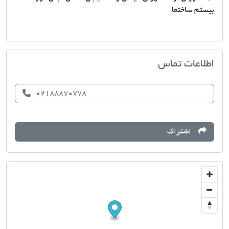
بیستم ساختما
آژانس مسکن 110گاندی
اطلاعات تماس
02188870778
اشتراک