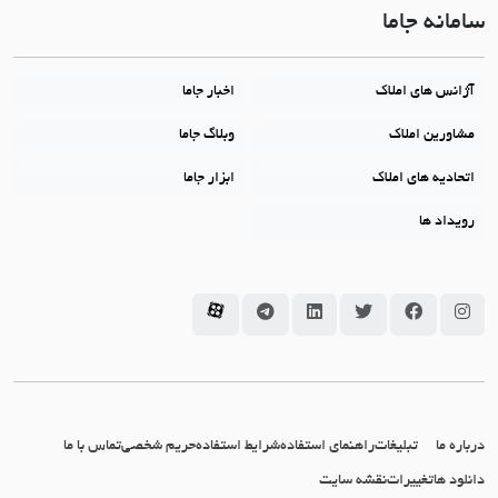
سامانه جاما
آژانس های املاک
اخبار جاما
مشاورین املاک
وبلاگ جاما
اتحادیه های املاک
ابزار جاما
رویداد ها
سامانه جاما در اینستاگرام
سامانه جاما در فیسبوک
سامانه جاما در توئیتر
سامانه جاما در لینکداین
سامانه جاما در تلگرام
سامانه جاما در آپارات
درباره ما
تبلیغات
راهنمای استفاده
شرایط استفاده
حریم شخصی
تماس با ما
دانلود ها
تغییرات
نقشه سایت