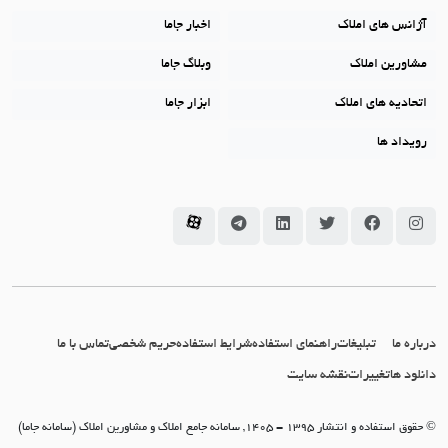
آژانس های املاک
اخبار جاما
مشاورین املاک
وبلاگ جاما
اتحادیه های املاک
ابزار جاما
رویداد ها
سامانه جاما در اینستاگرام
سامانه جاما در فیسبوک
سامانه جاما در توئیتر
سامانه جاما در لینکداین
سامانه جاما در تلگرام
سامانه جاما در آپارات
درباره ما
تبلیغات
راهنمای استفاده
شرایط استفاده
حریم شخصی
تماس با ما
دانلود ها
تغییرات
نقشه سایت
© حقوق استفاده و انتشار 1395 - 1405, سامانه جامع املاک و مشاورین املاک (سامانه جاما)