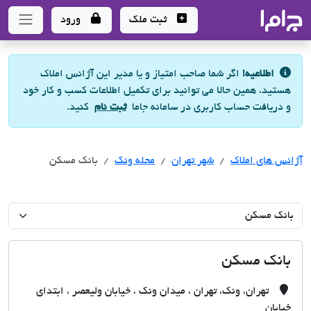
جاما
- سامانه جامع املاک و مشاورین املاک
ثبت ملک
ورود
اطلاعیه!
اگر شما صاحب امتیاز و یا مدیر این آژانس املاک
هستید، همین حالا می توانید برای تکمیل اطلاعات کسب و کار خود
و دریافت حساب کاربری در سامانه جاما
ثبت نام
کنید.
آژانس های املاک
آژانس های املاک
آژانس های املاک
شهر تهران
محله ونک
بانک مسکن
بانک مسکن
تهران، ونک، تهران ، میدان ونک ، خیابان ولیعصر ، ابتدای
خیابان