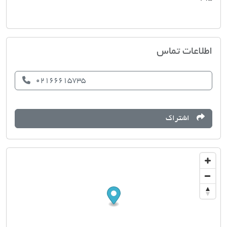
مشاورین املاک زعیم
اطلاعات تماس
02166615735
اشتراک