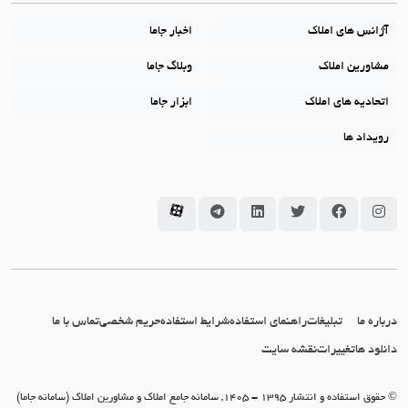
آژانس های املاک
اخبار جاما
مشاورین املاک
وبلاگ جاما
اتحادیه های املاک
ابزار جاما
رویداد ها
سامانه جاما در اینستاگرام
سامانه جاما در فیسبوک
سامانه جاما در توئیتر
سامانه جاما در لینکداین
سامانه جاما در تلگرام
سامانه جاما در آپارات
درباره ما
تبلیغات
راهنمای استفاده
شرایط استفاده
حریم شخصی
تماس با ما
دانلود ها
تغییرات
نقشه سایت
© حقوق استفاده و انتشار 1395 - 1405, سامانه جامع املاک و مشاورین املاک (سامانه جاما)