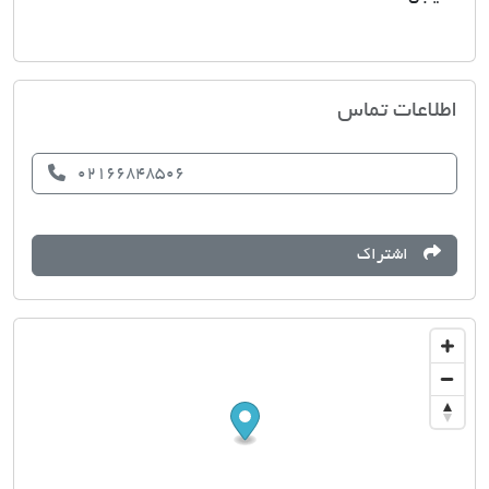
املاک صبا
اطلاعات تماس
02166848506
اشتراک