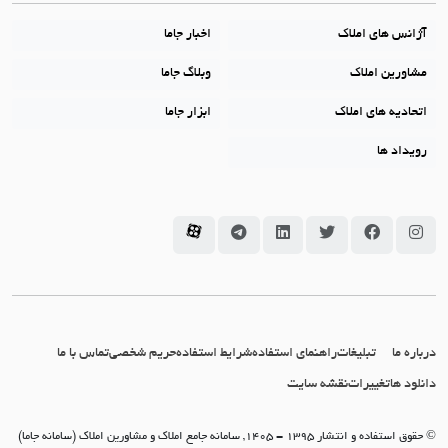
آژانس های املاک
اخبار جاما
مشاورین املاک
وبلاگ جاما
اتحادیه های املاک
ابزار جاما
رویداد ها
سامانه جاما در اینستاگرام
سامانه جاما در فیسبوک
سامانه جاما در توئیتر
سامانه جاما در لینکداین
سامانه جاما در تلگرام
سامانه جاما در آپارات
درباره ما
تبلیغات
راهنمای استفاده
شرایط استفاده
حریم شخصی
تماس با ما
دانلود ها
تغییرات
نقشه سایت
© حقوق استفاده و انتشار 1395 - 1405, سامانه جامع املاک و مشاورین املاک (سامانه جاما)