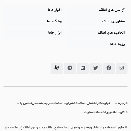
آژانس های املاک
اخبار جاما
مشاورین املاک
وبلاگ جاما
اتحادیه های املاک
ابزار جاما
رویداد ها
سامانه جاما در اینستاگرام
سامانه جاما در فیسبوک
سامانه جاما در توئیتر
سامانه جاما در لینکداین
سامانه جاما در تلگرام
سامانه جاما در آپارات
درباره ما
تبلیغات
راهنمای استفاده
شرایط استفاده
حریم شخصی
تماس با ما
دانلود ها
تغییرات
نقشه سایت
© حقوق استفاده و انتشار 1395 - 1405, سامانه جامع املاک و مشاورین املاک (سامانه جاما)