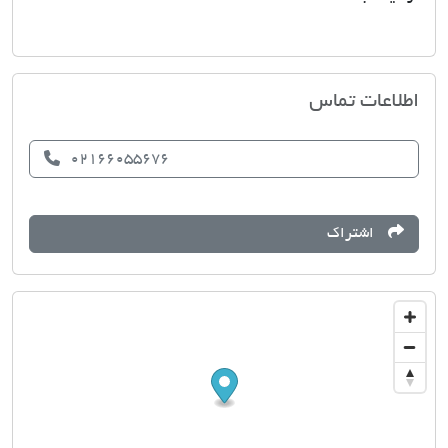
مسکن دنیا
اطلاعات تماس
02166055676
اشتراک