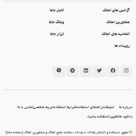
آژانس های املاک
اخبار جاما
مشاورین املاک
وبلاگ جاما
اتحادیه های املاک
ابزار جاما
رویداد ها
سامانه جاما در اینستاگرام
سامانه جاما در فیسبوک
سامانه جاما در توئیتر
سامانه جاما در لینکداین
سامانه جاما در تلگرام
سامانه جاما در آپارات
درباره ما
تبلیغات
راهنمای استفاده
شرایط استفاده
حریم شخصی
تماس با ما
دانلود ها
تغییرات
نقشه سایت
© حقوق استفاده و انتشار 1395 - 1405, سامانه جامع املاک و مشاورین املاک (سامانه جاما)