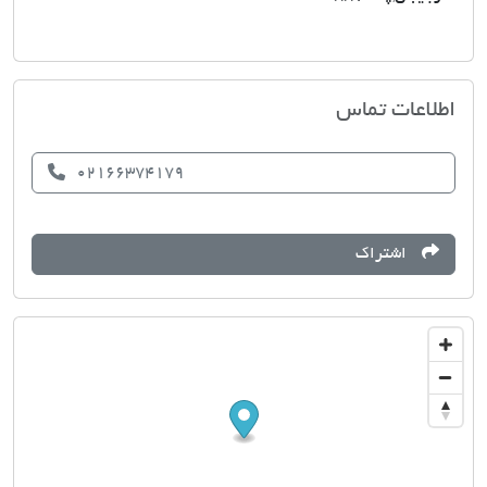
املاک نگین
اطلاعات تماس
02166374179
اشتراک