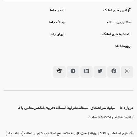
آژانس های املاک
اخبار جاما
مشاورین املاک
وبلاگ جاما
اتحادیه های املاک
ابزار جاما
رویداد ها
سامانه جاما در اینستاگرام
سامانه جاما در فیسبوک
سامانه جاما در توئیتر
سامانه جاما در لینکداین
سامانه جاما در تلگرام
سامانه جاما در آپارات
درباره ما
تبلیغات
راهنمای استفاده
شرایط استفاده
حریم شخصی
تماس با ما
دانلود ها
تغییرات
نقشه سایت
© حقوق استفاده و انتشار 1395 - 1405, سامانه جامع املاک و مشاورین املاک (سامانه جاما)