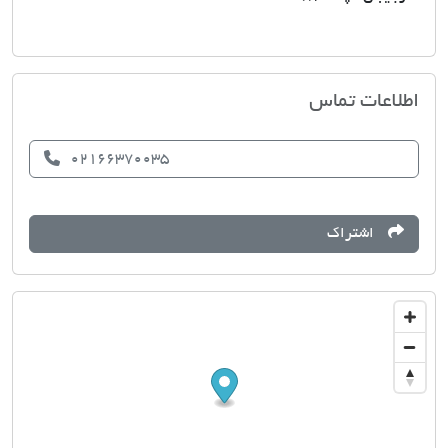
مسکن پیام
اطلاعات تماس
02166370035
اشتراک