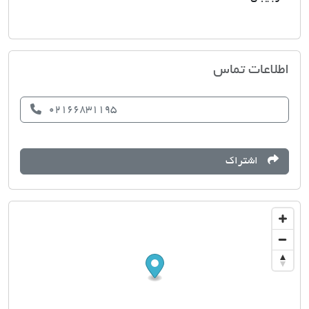
املاک احمدی
اطلاعات تماس
02166831195
اشتراک