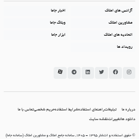
آژانس های املاک
اخبار جاما
مشاورین املاک
وبلاگ جاما
اتحادیه های املاک
ابزار جاما
رویداد ها
سامانه جاما در اینستاگرام
سامانه جاما در فیسبوک
سامانه جاما در توئیتر
سامانه جاما در لینکداین
سامانه جاما در تلگرام
سامانه جاما در آپارات
درباره ما
تبلیغات
راهنمای استفاده
شرایط استفاده
حریم شخصی
تماس با ما
دانلود ها
تغییرات
نقشه سایت
© حقوق استفاده و انتشار 1395 - 1405, سامانه جامع املاک و مشاورین املاک (سامانه جاما)