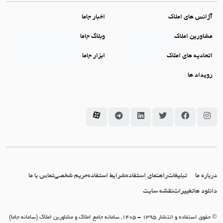
آژانس های املاک
اخبار جاما
مشاورین املاک
وبلاگ جاما
اتحادیه های املاک
ابزار جاما
رویداد ها
سامانه جاما در اینستاگرام
سامانه جاما در فیسبوک
سامانه جاما در توئیتر
سامانه جاما در لینکداین
سامانه جاما در تلگرام
سامانه جاما در آپارات
درباره ما
تبلیغات
راهنمای استفاده
شرایط استفاده
حریم شخصی
تماس با ما
دانلود ها
تغییرات
نقشه سایت
© حقوق استفاده و انتشار 1395 - 1405, سامانه جامع املاک و مشاورین املاک (سامانه جاما)