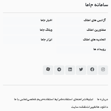
سامانه جاما
آژانس های املاک
اخبار جاما
مشاورین املاک
وبلاگ جاما
اتحادیه های املاک
ابزار جاما
رویداد ها
سامانه جاما در اینستاگرام
سامانه جاما در فیسبوک
سامانه جاما در توئیتر
سامانه جاما در لینکداین
سامانه جاما در تلگرام
سامانه جاما در آپارات
درباره ما
تبلیغات
راهنمای استفاده
شرایط استفاده
حریم شخصی
تماس با ما
دانلود ها
تغییرات
نقشه سایت