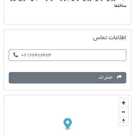
ساختما
مشاورین مسکن اقلیم
اطلاعات تماس
02122482383
اشتراک