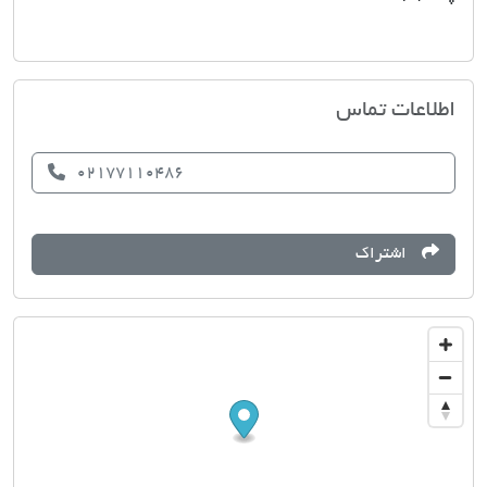
تهیه مسکن وزیران
اطلاعات تماس
02177110486
اشتراک