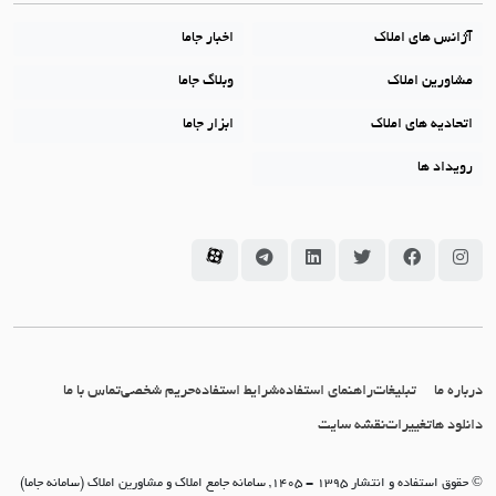
آژانس های املاک
اخبار جاما
مشاورین املاک
وبلاگ جاما
اتحادیه های املاک
ابزار جاما
رویداد ها
سامانه جاما در اینستاگرام
سامانه جاما در فیسبوک
سامانه جاما در توئیتر
سامانه جاما در لینکداین
سامانه جاما در تلگرام
سامانه جاما در آپارات
درباره ما
تبلیغات
راهنمای استفاده
شرایط استفاده
حریم شخصی
تماس با ما
دانلود ها
تغییرات
نقشه سایت
© حقوق استفاده و انتشار 1395 - 1405, سامانه جامع املاک و مشاورین املاک (سامانه جاما)