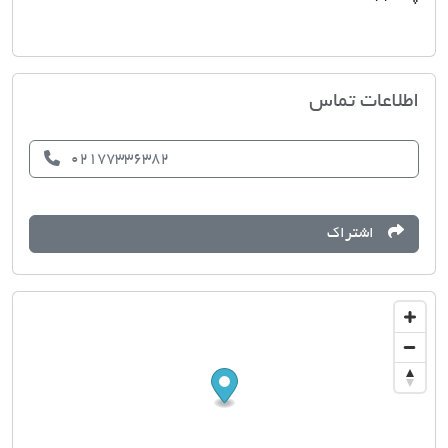
املاک ١0١
اطلاعات تماس
02177336382
اشتراک