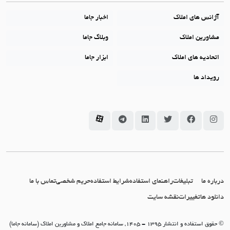
آژانس های املاک
اخبار جاما
مشاورین املاک
وبلاگ جاما
اتحادیه های املاک
ابزار جاما
رویداد ها
سامانه جاما در اینستاگرام
سامانه جاما در فیسبوک
سامانه جاما در توئیتر
سامانه جاما در لینکداین
سامانه جاما در تلگرام
سامانه جاما در آپارات
درباره ما
تبلیغات
راهنمای استفاده
شرایط استفاده
حریم شخصی
تماس با ما
دانلود ها
تغییرات
نقشه سایت
© حقوق استفاده و انتشار 1395 - 1405, سامانه جامع املاک و مشاورین املاک (سامانه جاما)