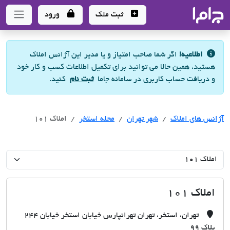
جاما
- سامانه جامع املاک و مشاورین املاک
ثبت ملک
ورود
اطلاعیه!
اگر شما صاحب امتیاز و یا مدیر این آژانس املاک
هستید، همین حالا می توانید برای تکمیل اطلاعات کسب و کار خود
و دریافت حساب کاربری در سامانه جاما
ثبت نام
کنید.
آژانس های املاک
آژانس های املاک
آژانس های املاک
شهر تهران
محله استخر
املاک ١0١
املاک ١0١
تهران، استخر، تهران تهرانپارس خیابان استخر خیابان 244
پلاک 99