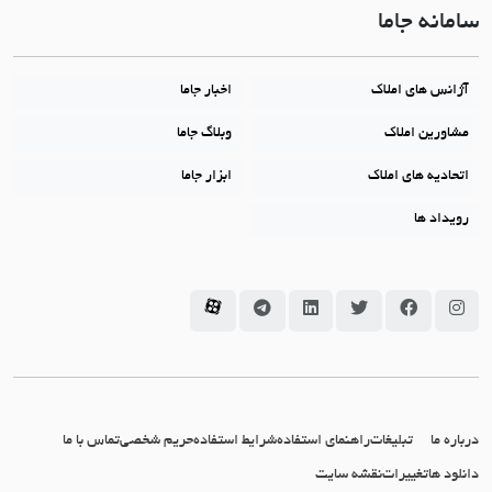
سامانه جاما
آژانس های املاک
اخبار جاما
مشاورین املاک
وبلاگ جاما
اتحادیه های املاک
ابزار جاما
رویداد ها
سامانه جاما در اینستاگرام
سامانه جاما در فیسبوک
سامانه جاما در توئیتر
سامانه جاما در لینکداین
سامانه جاما در تلگرام
سامانه جاما در آپارات
درباره ما
تبلیغات
راهنمای استفاده
شرایط استفاده
حریم شخصی
تماس با ما
دانلود ها
تغییرات
نقشه سایت