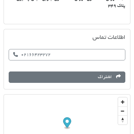
پلاک 349
مشاورین املاک اسکان
اطلاعات تماس
02166423272
اشتراک