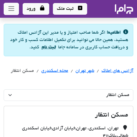
جاما
- سامانه جامع املاک و مشاورین املاک
ثبت ملک
ورود
اطلاعیه!
اگر شما صاحب امتیاز و یا مدیر این آژانس املاک
هستید، همین حالا می توانید برای تکمیل اطلاعات کسب و کار خود
و دریافت حساب کاربری در سامانه جاما
ثبت نام
کنید.
آژانس های املاک
آژانس های املاک
آژانس های املاک
شهر تهران
محله اسکندری
مسکن انتظار
مسکن انتظار
تهران، اسکندری، تهران,خیابان آزادی,خیابان اسکندری
شمالی,پلاک47