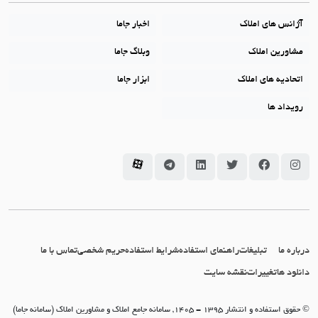
آژانس های املاک
اخبار جاما
مشاورین املاک
وبلاگ جاما
اتحادیه های املاک
ابزار جاما
رویداد ها
سامانه جاما در اینستاگرام
سامانه جاما در فیسبوک
سامانه جاما در توئیتر
سامانه جاما در لینکداین
سامانه جاما در تلگرام
سامانه جاما در آپارات
درباره ما
تبلیغات
راهنمای استفاده
شرایط استفاده
حریم شخصی
تماس با ما
دانلود ها
تغییرات
نقشه سایت
© حقوق استفاده و انتشار 1395 - 1405, سامانه جامع املاک و مشاورین املاک (سامانه جاما)