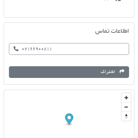
مسکن انتظار
اطلاعات تماس
02166900811
اشتراک