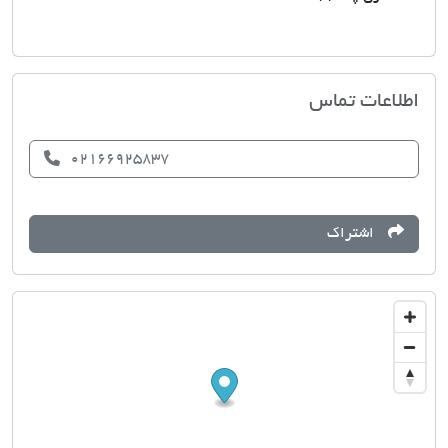
مسکن شبانی
اطلاعات تماس
02166925837
اشتراک