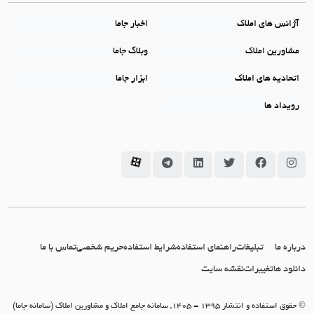
آژانس های املاک
اخبار جاما
مشاورین املاک
وبلاگ جاما
اتحادیه های املاک
ابزار جاما
رویداد ها
سامانه جاما در اینستاگرام
سامانه جاما در فیسبوک
سامانه جاما در توئیتر
سامانه جاما در لینکداین
سامانه جاما در تلگرام
سامانه جاما در آپارات
درباره ما
تبلیغات
راهنمای استفاده
شرایط استفاده
حریم شخصی
تماس با ما
دانلود ها
تغییرات
نقشه سایت
© حقوق استفاده و انتشار 1395 - 1405, سامانه جامع املاک و مشاورین املاک (سامانه جاما)