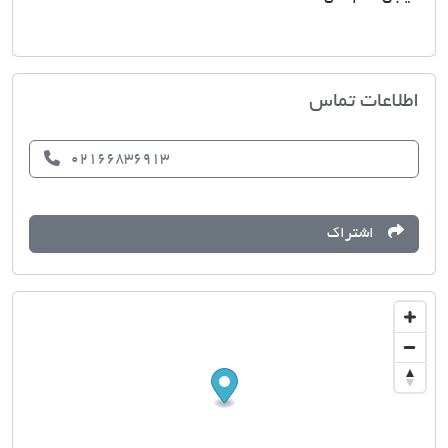
مسکن دوستان
اطلاعات تماس
02166836913
اشتراک