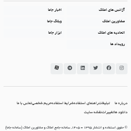
آژانس های املاک
اخبار جاما
مشاورین املاک
وبلاگ جاما
اتحادیه های املاک
ابزار جاما
رویداد ها
سامانه جاما در اینستاگرام
سامانه جاما در فیسبوک
سامانه جاما در توئیتر
سامانه جاما در لینکداین
سامانه جاما در تلگرام
سامانه جاما در آپارات
درباره ما
تبلیغات
راهنمای استفاده
شرایط استفاده
حریم شخصی
تماس با ما
دانلود ها
تغییرات
نقشه سایت
© حقوق استفاده و انتشار 1395 - 1405, سامانه جامع املاک و مشاورین املاک (سامانه جاما)