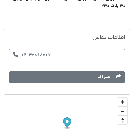
30 پلاک 430
مسکن محمد افسریه
اطلاعات تماس
02133818007
اشتراک