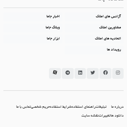
آژانس های املاک
اخبار جاما
مشاورین املاک
وبلاگ جاما
اتحادیه های املاک
ابزار جاما
رویداد ها
سامانه جاما در اینستاگرام
سامانه جاما در فیسبوک
سامانه جاما در توئیتر
سامانه جاما در لینکداین
سامانه جاما در تلگرام
سامانه جاما در آپارات
درباره ما
تبلیغات
راهنمای استفاده
شرایط استفاده
حریم شخصی
تماس با ما
دانلود ها
تغییرات
نقشه سایت