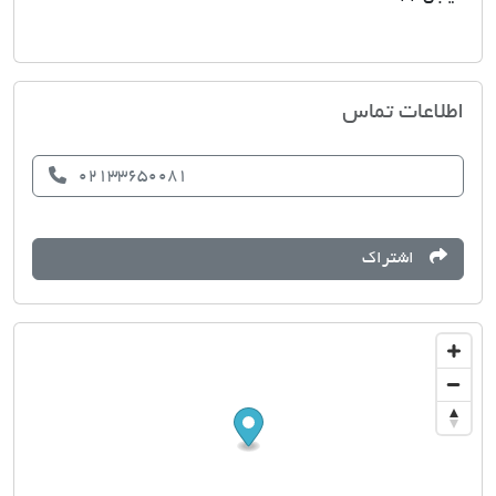
مسکن آسایش
اطلاعات تماس
02133650081
اشتراک