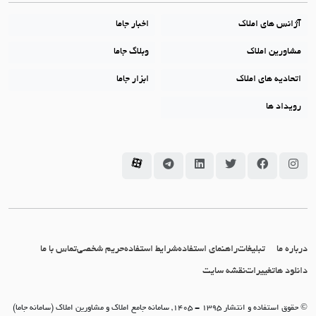
آژانس های املاک
اخبار جاما
مشاورین املاک
وبلاگ جاما
اتحادیه های املاک
ابزار جاما
رویداد ها
سامانه جاما در اینستاگرام
سامانه جاما در فیسبوک
سامانه جاما در توئیتر
سامانه جاما در لینکداین
سامانه جاما در تلگرام
سامانه جاما در آپارات
درباره ما
تبلیغات
راهنمای استفاده
شرایط استفاده
حریم شخصی
تماس با ما
دانلود ها
تغییرات
نقشه سایت
© حقوق استفاده و انتشار 1395 - 1405, سامانه جامع املاک و مشاورین املاک (سامانه جاما)