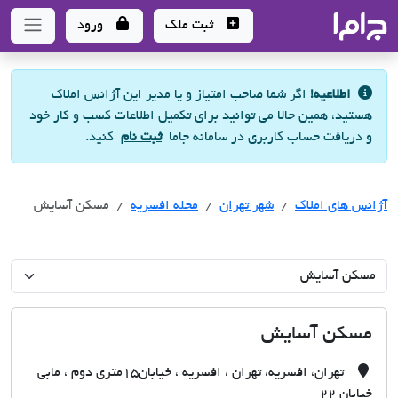
جاما
- سامانه جامع املاک و مشاورین املاک
ثبت ملک
ورود
اطلاعیه!
اگر شما صاحب امتیاز و یا مدیر این آژانس املاک
هستید، همین حالا می توانید برای تکمیل اطلاعات کسب و کار خود
و دریافت حساب کاربری در سامانه جاما
ثبت نام
کنید.
آژانس های املاک
آژانس های املاک
آژانس های املاک
شهر تهران
محله افسریه
مسکن آسایش
مسکن آسایش
تهران، افسریه، تهران ، افسریه ، خیابان15متری دوم ، مابی
خیابان 22