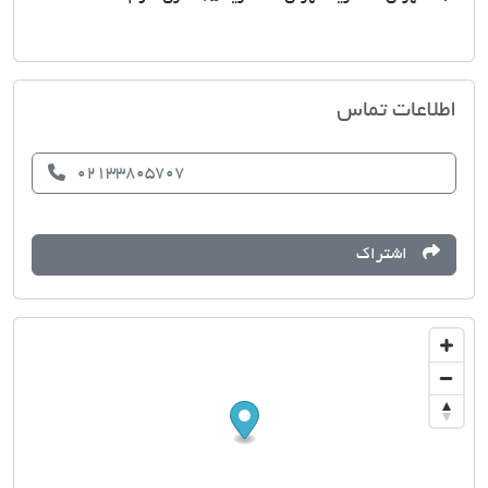
آژانس مسکن حمید
اطلاعات تماس
02133805707
اشتراک