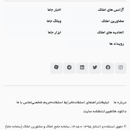
آژانس های املاک
اخبار جاما
مشاورین املاک
وبلاگ جاما
اتحادیه های املاک
ابزار جاما
رویداد ها
سامانه جاما در اینستاگرام
سامانه جاما در فیسبوک
سامانه جاما در توئیتر
سامانه جاما در لینکداین
سامانه جاما در تلگرام
سامانه جاما در آپارات
درباره ما
تبلیغات
راهنمای استفاده
شرایط استفاده
حریم شخصی
تماس با ما
دانلود ها
تغییرات
نقشه سایت
© حقوق استفاده و انتشار 1395 - 1405, سامانه جامع املاک و مشاورین املاک (سامانه جاما)