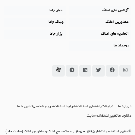
آژانس های املاک
اخبار جاما
مشاورین املاک
وبلاگ جاما
اتحادیه های املاک
ابزار جاما
رویداد ها
سامانه جاما در اینستاگرام
سامانه جاما در فیسبوک
سامانه جاما در توئیتر
سامانه جاما در لینکداین
سامانه جاما در تلگرام
سامانه جاما در آپارات
درباره ما
تبلیغات
راهنمای استفاده
شرایط استفاده
حریم شخصی
تماس با ما
دانلود ها
تغییرات
نقشه سایت
© حقوق استفاده و انتشار 1395 - 1405, سامانه جامع املاک و مشاورین املاک (سامانه جاما)