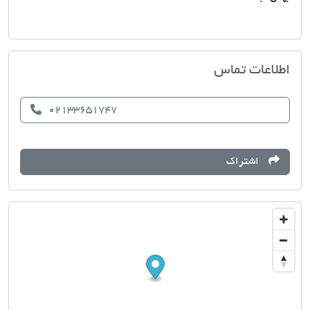
مسکن ارشاد نوین
اطلاعات تماس
02133651747
اشتراک