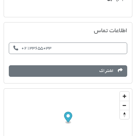
مسکن خانه سبز
اطلاعات تماس
02133655033
اشتراک