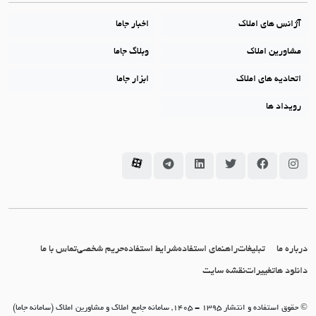
آژانس های املاک
اخبار جاما
مشاورین املاک
وبلاگ جاما
اتحادیه های املاک
ابزار جاما
رویداد ها
سامانه جاما در اینستاگرام
سامانه جاما در فیسبوک
سامانه جاما در توئیتر
سامانه جاما در لینکداین
سامانه جاما در تلگرام
سامانه جاما در آپارات
درباره ما
تبلیغات
راهنمای استفاده
شرایط استفاده
حریم شخصی
تماس با ما
دانلود ها
تغییرات
نقشه سایت
© حقوق استفاده و انتشار 1395 - 1405, سامانه جامع املاک و مشاورین املاک (سامانه جاما)