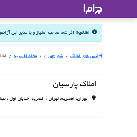
جاما
- سامانه جامع املاک و مشاورین ا
اطلاعیه!
اگر شما صاحب امتیاز و یا مدیر این آژان
آژانس های املاک
آژانس های املاک
آژانس های املاک
شهر تهران
محله افسریه
املا
املاک پارسیان
تهران، افسریه، تهران ، افسریه، خیابان اول ، نبش کوچه۴۰ ،