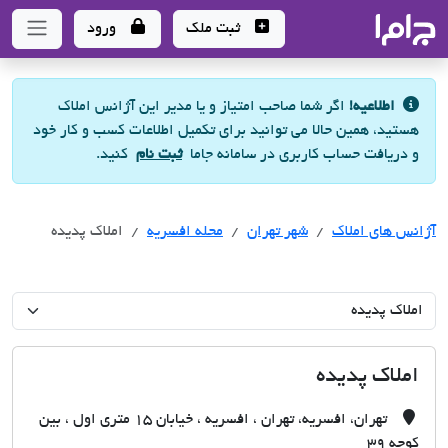
جاما
- سامانه جامع املاک و مشاورین املاک
ثبت ملک
ورود
اطلاعیه!
اگر شما صاحب امتیاز و یا مدیر این آژانس املاک
هستید، همین حالا می توانید برای تکمیل اطلاعات کسب و کار خود
و دریافت حساب کاربری در سامانه جاما
ثبت نام
کنید.
آژانس های املاک
آژانس های املاک
آژانس های املاک
شهر تهران
محله افسریه
املاک پدیده
املاک پدیده
تهران، افسریه، تهران ، افسریه ، خیابان 15 متری اول ، بین
کوچه 39