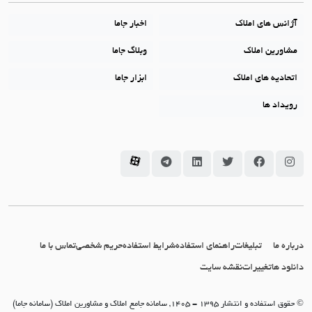
آژانس های املاک
اخبار جاما
مشاورین املاک
وبلاگ جاما
اتحادیه های املاک
ابزار جاما
رویداد ها
سامانه جاما در اینستاگرام
سامانه جاما در فیسبوک
سامانه جاما در توئیتر
سامانه جاما در لینکداین
سامانه جاما در تلگرام
سامانه جاما در آپارات
درباره ما
تبلیغات
راهنمای استفاده
شرایط استفاده
حریم شخصی
تماس با ما
دانلود ها
تغییرات
نقشه سایت
© حقوق استفاده و انتشار 1395 - 1405, سامانه جامع املاک و مشاورین املاک (سامانه جاما)