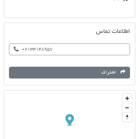
املاک پدیده
اطلاعات تماس
02133148957
اشتراک