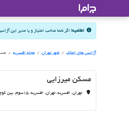
جاما
- سامانه جامع املاک و مشاورین ا
اطلاعیه!
اگر شما صاحب امتیاز و یا مدیر این آژان
آژانس های املاک
آژانس های املاک
آژانس های املاک
شهر تهران
محله افسریه
مسک
مسکن میرزایی
تهران، افسریه، تهران، افسریه، 15سوم، بین کوچه 26و27پلاک 360