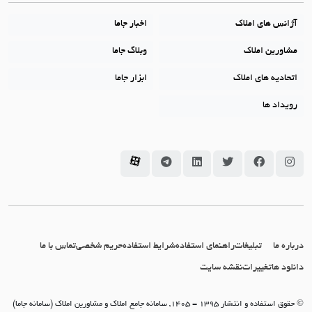
آژانس های املاک
اخبار جاما
مشاورین املاک
وبلاگ جاما
اتحادیه های املاک
ابزار جاما
رویداد ها
سامانه جاما در اینستاگرام
سامانه جاما در فیسبوک
سامانه جاما در توئیتر
سامانه جاما در لینکداین
سامانه جاما در تلگرام
سامانه جاما در آپارات
درباره ما
تبلیغات
راهنمای استفاده
شرایط استفاده
حریم شخصی
تماس با ما
دانلود ها
تغییرات
نقشه سایت
© حقوق استفاده و انتشار 1395 - 1405, سامانه جامع املاک و مشاورین املاک (سامانه جاما)