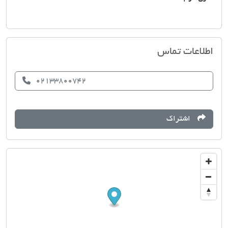
مسکن عنصری
اطلاعات تماس
02133800742
اشتراک