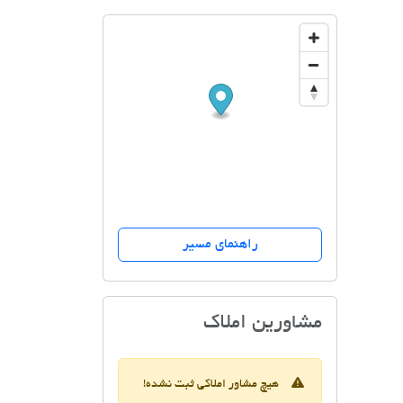
راهنمای مسیر
گروه مشاورین مسکن (با م
مشاورین املاک
هیچ مشاور املاکی ثبت نشده!