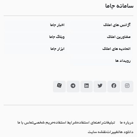
سامانه جاما
آژانس های املاک
اخبار جاما
مشاورین املاک
وبلاگ جاما
اتحادیه های املاک
ابزار جاما
رویداد ها
سامانه جاما در اینستاگرام
سامانه جاما در فیسبوک
سامانه جاما در توئیتر
سامانه جاما در لینکداین
سامانه جاما در تلگرام
سامانه جاما در آپارات
درباره ما
تبلیغات
راهنمای استفاده
شرایط استفاده
حریم شخصی
تماس با ما
دانلود ها
تغییرات
نقشه سایت