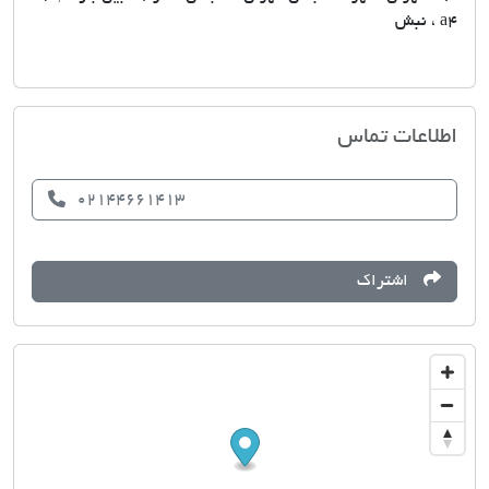
a4 ، نبش
بانک اطلاعات مسکن آرین
اطلاعات تماس
02144661413
اشتراک