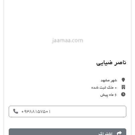
ناصر ضیایی
شهر مشهد
0 ملک ثبت شده
۶ ماه پیش
09388157501
اشتراک