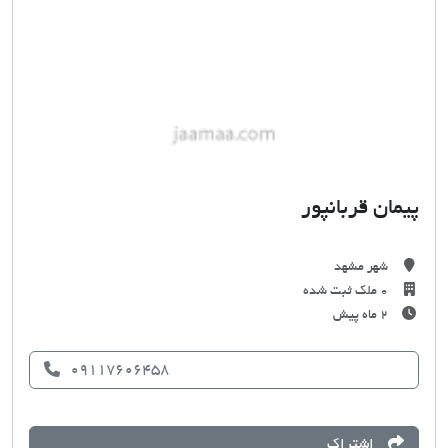
پیمان قربانپور
شهر مشهد
0 ملک ثبت شده
۲ ماه پیش
09117606458
اشتراک