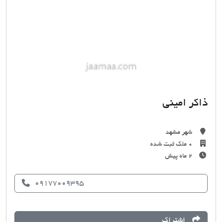
ذاکر امینی
شهر مشهد
0 ملک ثبت شده
۲ ماه پیش
09177009395
اشتراک