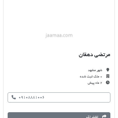
مرتضی دهقان
شهر مشهد
0 ملک ثبت شده
۲ ماه پیش
09108881006
اشتراک