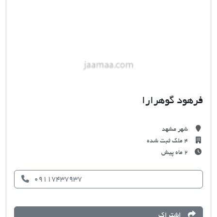
فرهود گوهرارا
شهر مشهد
4 ملک ثبت شده
۲ ماه پیش
09117437937
اشتراک