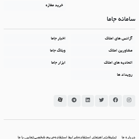
خرید مغازه
سامانه جاما
آژانس های املاک
اخبار جاما
مشاورین املاک
وبلاگ جاما
اتحادیه های املاک
ابزار جاما
رویداد ها
سامانه جاما در اینستاگرام
سامانه جاما در فیسبوک
سامانه جاما در توئیتر
سامانه جاما در لینکداین
سامانه جاما در تلگرام
سامانه جاما در آپارات
درباره ما
تبلیغات
راهنمای استفاده
شرایط استفاده
حریم شخصی
تماس با ما