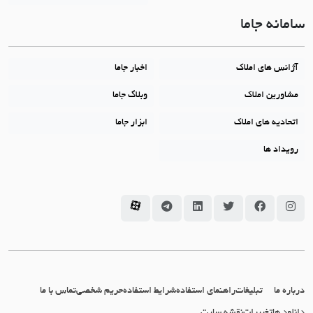
سامانه جاما
آژانس های املاک
اخبار جاما
مشاورین املاک
وبلاگ جاما
اتحادیه های املاک
ابزار جاما
رویداد ها
سامانه جاما در اینستاگرام
سامانه جاما در فیسبوک
سامانه جاما در توئیتر
سامانه جاما در لینکداین
سامانه جاما در تلگرام
سامانه جاما در آپارات
درباره ما
تبلیغات
راهنمای استفاده
شرایط استفاده
حریم شخصی
تماس با ما
دانلود ها
تغییرات
نقشه سایت