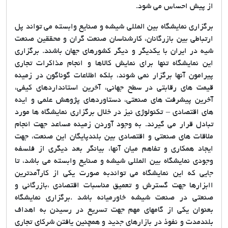
از پیش احساس می شود.
برگزاری نمایشگاه بین المللی شیشه و صنایع وابسته می تواند پل
ارتباطی بین بازرگانان، کارشناسان صنعت گران و محققین صنعت
شیه در ایران با یکدیگر و دیگر کشورهای جهان باشند. برگزاری
این نمایشگاه تنها برای نمایش کالاها و انجام مذاکرات تجاری
پیرامون آنها برگزار نمی شوند، بلکه اطلاعات گوناگون در زمینه
قیمت های رقابتی در سطح جهانی، آخرین استانداردهای کیفی،
آخرین پیشرفت های صنعتی، دستاوردهای پژوهش علمی و ایده
های اقتصادی – تکنولوژی نیز در خلال برگزاری نمایشگاه ها مورد
تبادل قرار می گیرند. به وجود آوردن زمینه مساعد جهت انجام
ملاقات های صنعتی و اقتصادی بین بلندپایگان این صنعت، جهت
ایجاد همکاری و تفاهم میان آنها، بیانگر بعد دیگری از فلسفه
وجودی نمایشگاه بین المللی شیشه و صنایع وابسته می باشد، تا
جایی که این نمایشگاه می تواندبه صورت یکی از کارآمدترین
اابزارها جهت گسترش و تعمیق مناسبات اقتصادی ،بازرگانی و
صنعتی در صنعت شیشه خاورمیانه باشد .برگزاری نمایشگاه
بعنوان یکی از گامهای مهم جهت تسریع در رسیدن به اهداف
بلندمدت و نفوذ در بازارهای جدید و همچنین یافتن شرکای تجاری