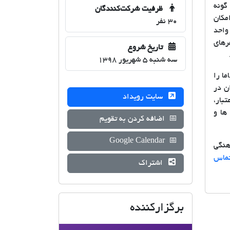
گونه
ظرفیت شرکت‌کنندگان
مکان
30 نفر
 واحد
رهای
تاریخ شروع
سه شنبه 5 شهریور 1398
ا را
ن در
سایت رویداد
بار،
ها و
📅
اضافه کردن به تقویم
Google Calendar
📅
هنگی
ماس
اشتراک
برگزارکننده