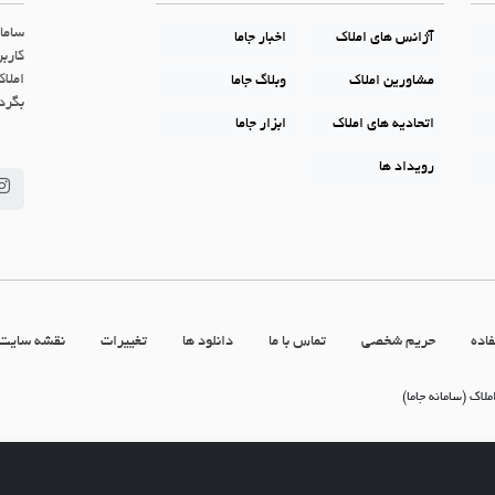
ساما
آژانس های املاک
اخبار جاما
کاربر
املاک
مشاورین املاک
وبلاگ جاما
بگردن
اتحادیه های املاک
ابزار جاما
رویداد ها
اده
حریم شخصی
تماس با ما
دانلود ها
تغییرات
نقشه سایت