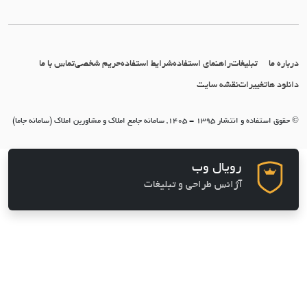
ا
تبلیغات
راهنمای استفاده
شرایط استفاده
حریم شخصی
تماس با ما
ها
تغییرات
نقشه سایت
139 - 1405, سامانه جامع املاک و مشاورین املاک (سامانه جاما)
رویال وب
آژانس طراحی و تبلیغات