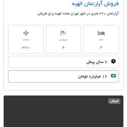
ش آپارتمان الهیه
شهر تهران محله الهيه برای فروش
اتاق
سرویس
مساحت
320
4
4
۷ سال پیش
16 میلیارد تومان
ش