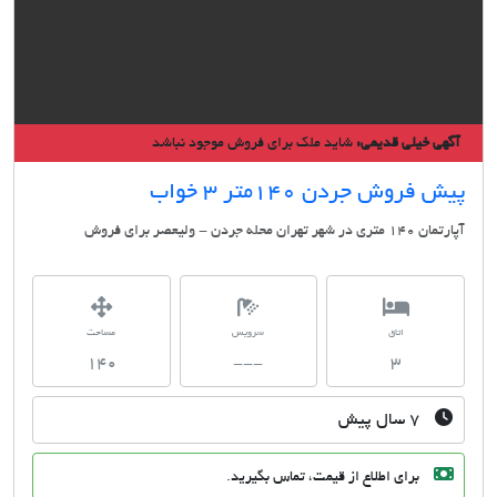
ی خیلی قدیمی:
شاید ملک برای فروش موجود نباشد
فروش جردن 140متر 3 خواب
 تهران محله جردن - ولیعصر برای فروش
اتاق
سرویس
مساحت
140
---
3
۷ سال پیش
برای اطلاع از قیمت، تماس بگیرید.