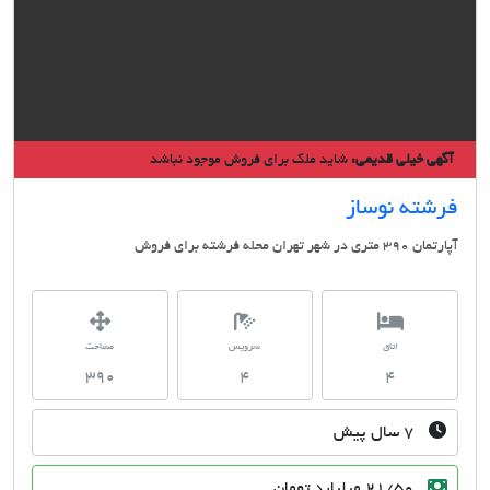
ی خیلی قدیمی:
شاید ملک برای فروش موجود نباشد
شته نوساز
شهر تهران محله فرشته برای فروش
اتاق
سرویس
مساحت
390
4
4
۷ سال پیش
21/50 میلیارد تومان