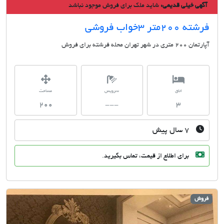
ی خیلی قدیمی:
شاید ملک برای فروش موجود نباشد
2متر 3خواب فروشی
شهر تهران محله فرشته برای فروش
اتاق
سرویس
مساحت
200
---
3
۷ سال پیش
برای اطلاع از قیمت، تماس بگیرید.
ش