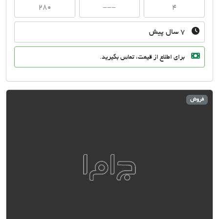
280
---
4
۷ سال پیش
برای اطلاع از قیمت، تماس بگیرید.
ش