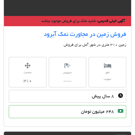
گهی خیلی قدیمی:
شاید ملک برای فروش موجود نباشد
روش زمین در مجاورت نمک آبرود
ری در شهر آمل برای فروش
اتاق
سرویس
مساحت
سوئیت
310
---
۸ سال پیش
248 میلیون تومان