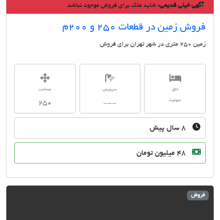
گهی خیلی قدیمی:
شاید ملک برای فروش موجود نباشد
وش زمین در قطعات 250 و 200م
ی در شهر تهران برای فروش
اتاق
سرویس
مساحت
سوئیت
250
---
۸ سال پیش
48 میلیون تومان
وش