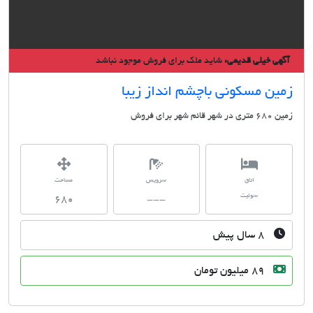
گهی خیلی قدیمی:
شاید ملک برای فروش موجود نباشد
ین مسکونی باچشم انداز زیبا
 در شهر قائم شهر برای فروش
اتاق
سرویس
مساحت
سوئیت
680
---
۸ سال پیش
89 میلیون تومان