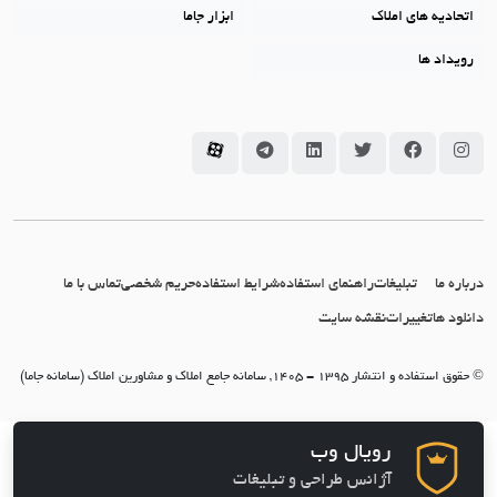
دیه های املاک
ابزار جاما
اد ها
سامانه جاما در اینستاگرام
سامانه جاما در فیسبوک
سامانه جاما در توئیتر
سامانه جاما در لینکداین
سامانه جاما در تلگرام
سامانه جاما در آپارات
 ما
تبلیغات
راهنمای استفاده
شرایط استفاده
حریم شخصی
تماس با ما
 ها
تغییرات
نقشه سایت
نتشار 1395 - 1405, سامانه جامع املاک و مشاورین املاک (سامانه جاما)
رویال وب
آژانس طراحی و تبلیغات