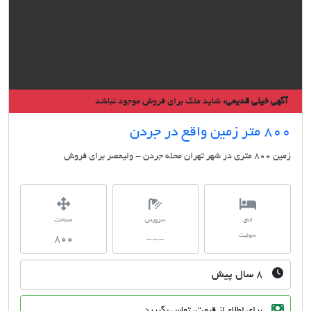
گهی خیلی قدیمی:
شاید ملک برای فروش موجود نباشد
ر زمین واقع در جردن
هر تهران محله جردن - ولیعصر برای فروش
اتاق
سرویس
مساحت
سوئیت
800
---
۸ سال پیش
برای اطلاع از قیمت، تماس بگیرید.