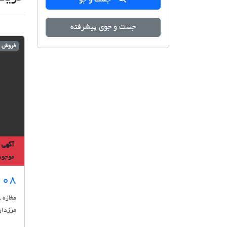
جست و جوی پیشرفته
فروش
آگهی 
موجود
108مترتجاری مس
مرزدار