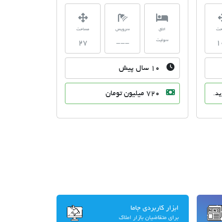
حت
اتاق
سرویس
مساحت
سوئیت
27
---
1
10 سال پیش
720 میلیون تومان
ید.