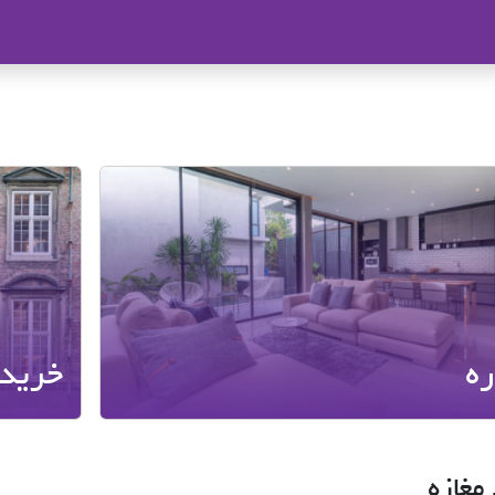
ملاک
ره
خرید
مغازه