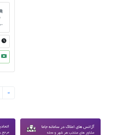
ا
سو
صفحه
»