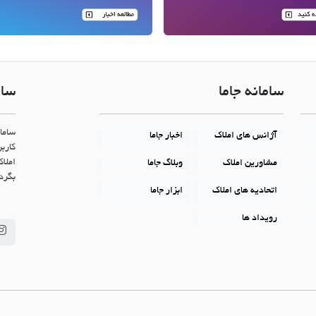
سامانه جاما
سام
ساما
آژانس های املاک
اخبار جاما
کاربر
املاک
مشاورین املاک
وبلاگ جاما
بگردن
اتحادیه های املاک
ابزار جاما
رویداد ها