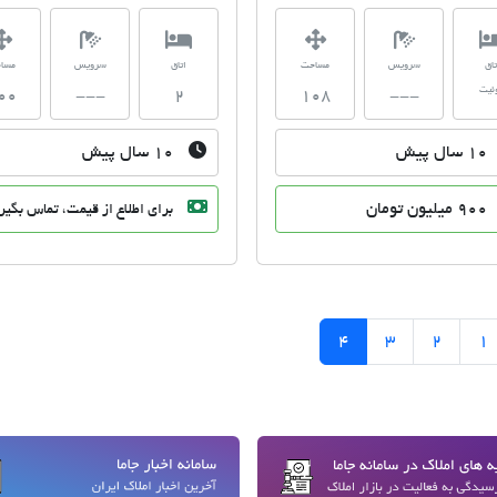
تاق
سرویس
مساحت
اتاق
سرویس
مسا
ئیت
00
---
2
108
---
10 سال پیش
10 سال پیش
900 میلیون تومان
برای اطلاع از قیمت، تماس بگیر
 قبلی
4
3
2
1